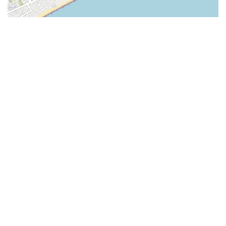
Leaflet
|
©
OpenStreetMap
BERECHNEN SIE DIE ROUTE
GPS-KOORDINATEN
Breitengrad NORD
45.502633
Längengrad OST
12.639766
MIT DEM AUTO
MIT DEM BUS