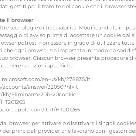
ati gestiti per il tramite dei cookie che il browser st
te il browser
altre tecnologie di tracciabilità. Modificando le impo
messaggio di avviso prima di accettare un cookie dai si
er potresti non essere in grado di utilizzare tutte le 
ti che ogni browser sia impostato in modo da soddisfar
el tuo browser. Ciascun browser presenta procedure div
ottenere istruzioni specifiche.
t.microsoft.com/en-us/kb/278835/it
m/accounts/answer/32050?hl=it
g/it/kb/Eliminare%20i%20cookie
t/HT201265
support.apple.com/it-it/HT201265
 dal browser per attivare o disattivare i singoli cookie
i principali provider che lavorano con i gestori dei 