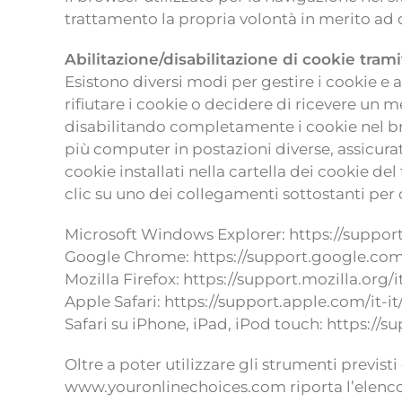
trattamento la propria volontà in merito ad d
Abilitazione/disabilitazione di cookie trami
Esistono diversi modi per gestire i cookie e 
rifiutare i cookie o decidere di ricevere un 
disabilitando completamente i cookie nel brows
più computer in postazioni diverse, assicura
cookie installati nella cartella dei cookie d
clic su uno dei collegamenti sottostanti per 
Microsoft Windows Explorer: https://suppor
Google Chrome: https://support.google.co
Mozilla Firefox: https://support.mozilla.or
Apple Safari: https://support.apple.com/it-i
Safari su iPhone, iPad, iPod touch: https://
Oltre a poter utilizzare gli strumenti previsti
www.youronlinechoices.com riporta l’elenco de