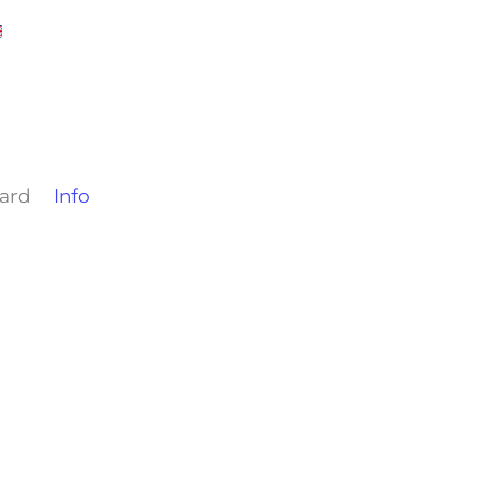
card
Info
)