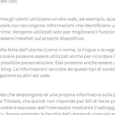
del Sito.
 gli utenti utilizzano un sito web, ad esempio, quali 
kie non raccolgono informazioni che identificano un 
me. Vengono utilizzati solo per migliorare il funzion
essere installati sul proprio dispositivo.
elte fatte dall’utente (come il nome, la lingua o la re
 cookie possono essere utilizzati anche per ricordare
 possibile personalizzare. Essi possono anche essere uti
log. Le informazioni raccolte da questi tipi di cook
azione su altri siti web.
i Web che dispongono di una propria informativa sulla 
 Titolare, che quindi non risponde per Siti di terze p
li cookie è espresso dall’interessato mediante il setta
sito, ferma restando la facoltà dell’utente di comunic