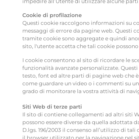
impedire all’Utente di utilizzare alcune parti 
Cookie di profilazione
Questi cookie raccolgono informazioni su come
messaggi di errore da pagine web. Questi coo
tramite cookie sono aggregate e quindi anoni
sito, l'utente accetta che tali cookie possono 
I cookie consentono al sito di ricordare le sc
funzionalità avanzate personalizzate. Questi
testo, font ed altre parti di pagine web che è
come guardare un video o i commenti su un b
grado di monitorare la vostra attività di navig
Siti Web di terze parti
Il sito di contiene collegamenti ad altri sit
possono essere diverse da quella adottata dal
D.lgs. 196/2003 il consenso all’utilizzo di ta
il browser utilizzato per la navigazione nel 