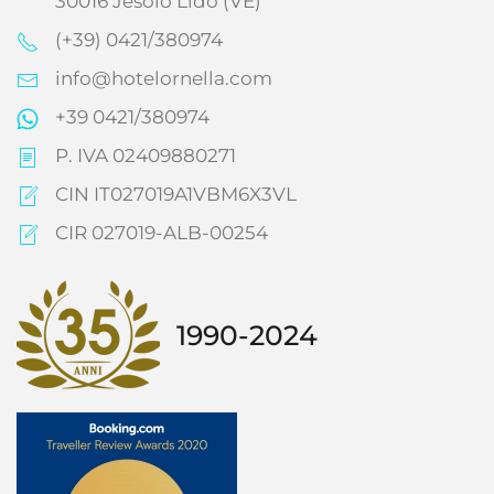
30016 Jesolo Lido (VE)
(+39) 0421/380974
info@hotelornella.com
+39 0421/380974
P. IVA 02409880271
CIN IT027019A1VBM6X3VL
CIR 027019-ALB-00254
1990-2024