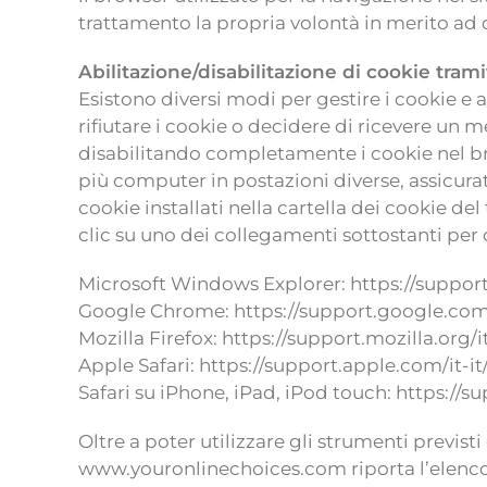
trattamento la propria volontà in merito ad d
Abilitazione/disabilitazione di cookie trami
Esistono diversi modi per gestire i cookie e 
rifiutare i cookie o decidere di ricevere un 
disabilitando completamente i cookie nel brows
più computer in postazioni diverse, assicura
cookie installati nella cartella dei cookie d
clic su uno dei collegamenti sottostanti per 
Microsoft Windows Explorer: https://suppor
Google Chrome: https://support.google.co
Mozilla Firefox: https://support.mozilla.or
Apple Safari: https://support.apple.com/it-i
Safari su iPhone, iPad, iPod touch: https://
Oltre a poter utilizzare gli strumenti previsti
www.youronlinechoices.com riporta l’elenco de