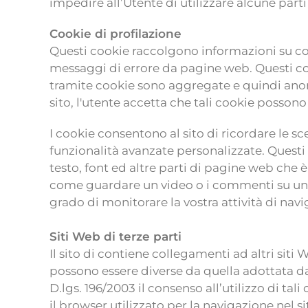
impedire all’Utente di utilizzare alcune parti 
Cookie di profilazione
Questi cookie raccolgono informazioni su come
messaggi di errore da pagine web. Questi coo
tramite cookie sono aggregate e quindi anoni
sito, l'utente accetta che tali cookie possono 
I cookie consentono al sito di ricordare le sc
funzionalità avanzate personalizzate. Questi
testo, font ed altre parti di pagine web che è
come guardare un video o i commenti su un b
grado di monitorare la vostra attività di navig
Siti Web di terze parti
Il sito di contiene collegamenti ad altri sit
possono essere diverse da quella adottata dal
D.lgs. 196/2003 il consenso all’utilizzo di ta
il browser utilizzato per la navigazione nel 