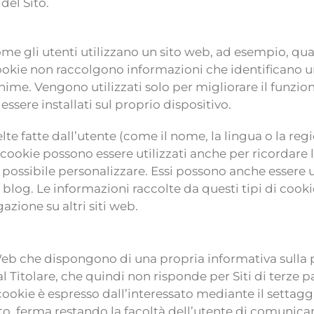
del Sito.
 gli utenti utilizzano un sito web, ad esempio, quali 
kie non raccolgono informazioni che identificano un 
me. Vengono utilizzati solo per migliorare il funzion
essere installati sul proprio dispositivo.
elte fatte dall’utente (come il nome, la lingua o la re
 cookie possono essere utilizzati anche per ricordare
 possibile personalizzare. Essi possono anche essere uti
log. Le informazioni raccolte da questi tipi di cook
azione su altri siti web.
i Web che dispongono di una propria informativa sulla 
 Titolare, che quindi non risponde per Siti di terze p
li cookie è espresso dall’interessato mediante il setta
sito, ferma restando la facoltà dell’utente di comunic