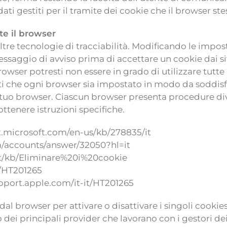
ati gestiti per il tramite dei cookie che il browser st
te il browser
altre tecnologie di tracciabilità. Modificando le impo
messaggio di avviso prima di accettare un cookie dai si
er potresti non essere in grado di utilizzare tutte le 
ti che ogni browser sia impostato in modo da soddisfar
el tuo browser. Ciascun browser presenta procedure div
ottenere istruzioni specifiche.
t.microsoft.com/en-us/kb/278835/it
m/accounts/answer/32050?hl=it
g/it/kb/Eliminare%20i%20cookie
t/HT201265
support.apple.com/it-it/HT201265
 dal browser per attivare o disattivare i singoli cookie
i principali provider che lavorano con i gestori dei 